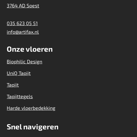
3764 AD Soest
035 623 05 51
info@artifax.nl
Onze vloeren
Biophilic Design
UniQ Tapijt
Tapijt
Tapijttegels
Harde vloerbedekking
Snel navigeren