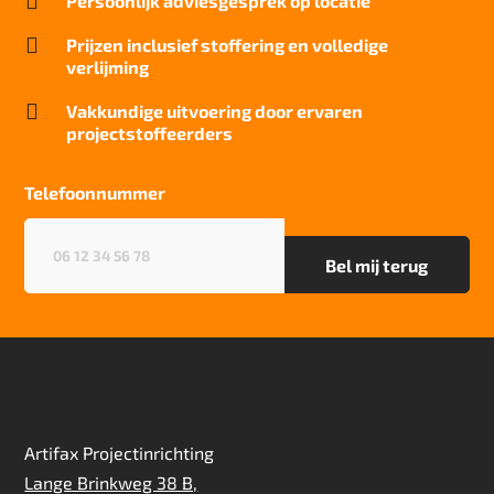

Persoonlijk adviesgesprek op locatie
Geluidsisolatie
25 dB

Prijzen inclusief stoffering en volledige
verlijming
Brandwerend
Bfl-S1

Vakkundige uitvoering door ervaren
projectstoffeerders
Kwaliteitslabel GUT
E4EFEA40
Telefoonnummer
Particulier gebruik
sterk
Telefoonnummer
(Vereist)
Project gebruik
sterk
Artifax Projectinrichting
Lange Brinkweg 38 B,