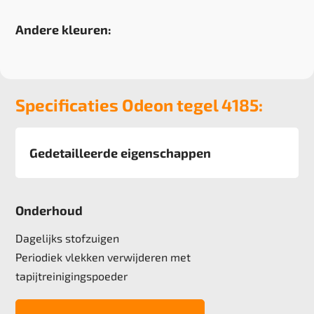
Andere kleuren:
Specificaties Odeon tegel 4185:
Gedetailleerde eigenschappen
Afmeting
50x50 cm, 5 m2 verpakking
Onderhoud
Pool
100% solution dyed Nylon
Dagelijks stofzuigen
Poolgewicht
Periodiek vlekken verwijderen met
780 gr/m2
tapijtreinigingspoeder
Poolhoogte
3,3 mm