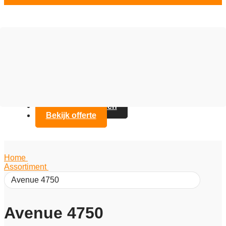
Vloer opties
Assortiment
Branches
Over Artifax
Projecten
FAQ
Contact opnemen
Bekijk offerte
Home
/
Assortiment
/
Avenue 4750
Avenue 4750