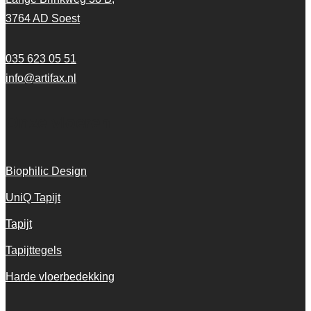
3764 AD Soest
035 623 05 51
info@artifax.nl
Onze vloeren
Biophilic Design
UniQ Tapijt
Tapijt
Tapijttegels
Harde vloerbedekking