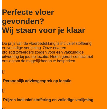
216.200 noppen/m2
Perfecte vloer
Totaal gwicht
4.020 gr/m2
gevonden?
Lichtechtheid NF EN ISO 105-B02
Wij staan voor je klaar
7/8
Slijtvastheid NF EN 1307
De prijs van de vloerbedekking is inclusief stoffering
klasse 33 LC 1+ Rolstoel A
en volledige verlijming. Onze ervaren
projectstoffeerders zorgen voor een vakkundige
Thermische weerstand
uitvoering bij jou op locatie. Neem gerust contact met
0,17 m²C° / W
ons op om de mogelijkheden te bespreken.
Geluidsisolatie
22 dB

Brandwerend
Persoonlijk adviesgesprek op locatie
Bfl-S1

Kwaliteitslabel GUT
DD4AE7CA
Prijzen inclusief stoffering en volledige verlijming
Particulier gebruik