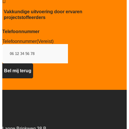

sterk
Vakkundige uitvoering door ervaren
Project gebruik
projectstoffeerders
sterk
Telefoonnummer
Telefoonnummer
(Vereist)
Artifax Projectinrichting
Lange Brinkweg 38 B,