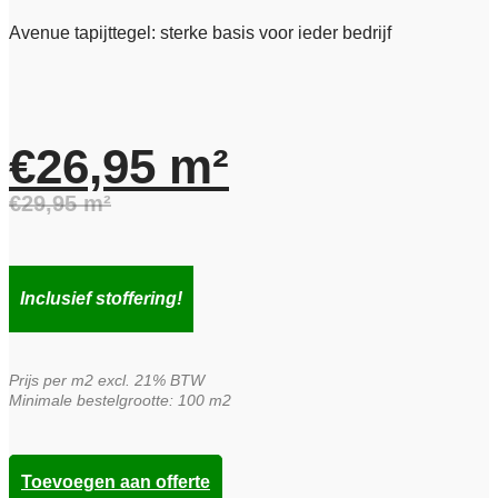
Avenue tapijttegel: sterke basis voor ieder bedrijf
€
26,95
m²
€
29,95
m²
Oorspronkelijke
Huidige
prijs
prijs
Inclusief stoffering!
was:
is:
Prijs per m2 excl. 21% BTW
€29,95.
€26,95.
Minimale bestelgrootte: 100 m2
Toevoegen aan offerte