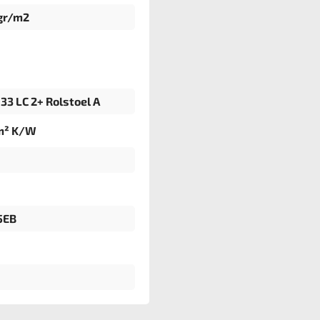
gr/m2
33 LC 2+ Rolstoel A
m² K/W
5EB