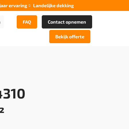
jaar ervaring
Landelijke dekking

n
FAQ
Contact opnemen
Bekijk offerte
4310
²