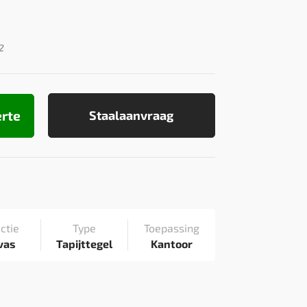
2
erte
Staalaanvraag
ctie
Type
Toepassing
vas
Tapijttegel
Kantoor