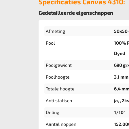
Specificaties Canvas 4310:
Gedetailleerde eigenschappen
Afmeting
50x50
Pool
100% P
Dyed
Poolgewicht
690 gr
Poolhoogte
3,1 mm
Totale hoogte
6,4 m
Anti statisch
ja, , 2k
Deling
1/10"
Aantal noppen
152.0