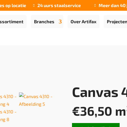
es op locatie
24 uurs staalservice
Meer dan 40 


ssortiment
Branches
Over Artifax
Projecte
Canvas 
€
36,50
m