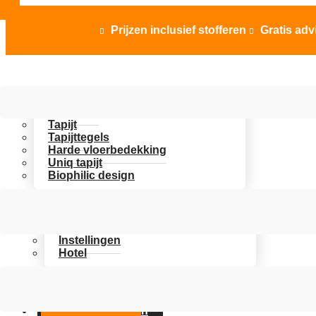
Prijzen inclusief stofferen
Gratis adv


Vloer opties
Uitgelicht
Tapijt
Tapijttegels
Harde vloerbedekking
Uniq tapijt
Biophilic design
Assortiment
Branches
Kantoor
Instellingen
Hotel
Over Artifax
Projecten
FAQ
Contact opnemen