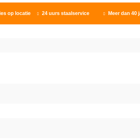
ies op locatie
24 uurs staalservice
Meer dan 40 j

