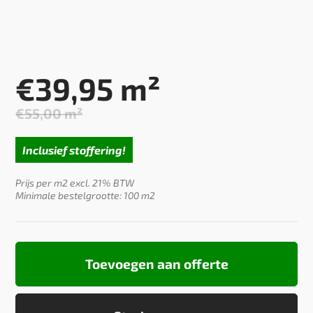
€
39,95
m²
€
55,00
m²
Oorspronkelijke
Huidige
prijs
prijs
Inclusief stoffering!
was:
is:
€55,00.
€39,95.
Prijs per m2 excl. 21% BTW
Minimale bestelgrootte: 100 m2
Toevoegen aan offerte