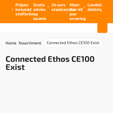
Prijzen
Gratis
24 uurs
Meer
Landelijke


inclusief
advies
staalservice
dan 40
dekking



stofferen
op
jaar
locatie
ervaring
Connected Ethos CE100 Exist
Home
/
Assortiment
/
Connected Ethos CE100
Exist