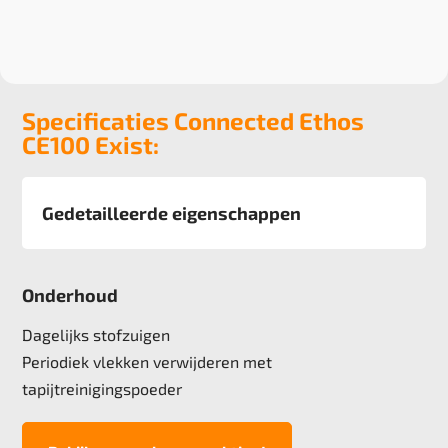
Specificaties Connected Ethos
CE100 Exist:
Gedetailleerde eigenschappen
Afmeting
50x50 cm, 5m2 doos
Onderhoud
Pool
100% Recycled Solution Dyed Yarn
Dagelijks stofzuigen
Poolgewicht
Periodiek vlekken verwijderen met
624 g/m2
tapijtreinigingspoeder
Poolhoogte
3,0 mm