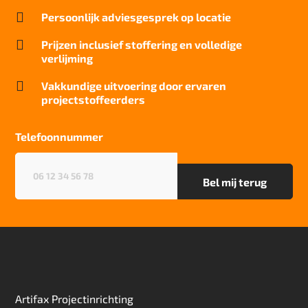
Brandwerend

Persoonlijk adviesgesprek op locatie
Bfl-S1
Kwaliteitslabel GUT

Prijzen inclusief stoffering en volledige
5CE3AAE2
verlijming
Particulier gebruik

Vakkundige uitvoering door ervaren
sterk
projectstoffeerders
Project gebruik
sterk
Telefoonnummer
Telefoonnummer
(Vereist)
Artifax Projectinrichting