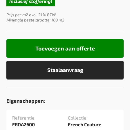
Inclusief stoffering!
Prijs per m2 excl. 21% BTW
Minimale bestelgrootte: 100 m2
Toevoegen aan offerte
Staalaanvraag
Eigenschappen:
Referentie
Collectie
FRDA2600
French Couture