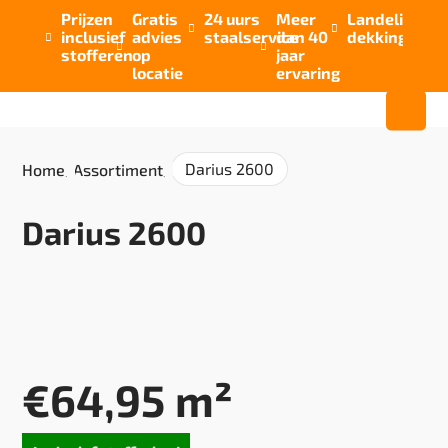
Prijzen
Gratis
24 uurs
Meer
Landelijke


inclusief
advies
staalservice
dan 40
dekking



stofferen
op
jaar
locatie
ervaring
Darius 2600
Home
/
Assortiment
/
Darius 2600
€
64,95
m²