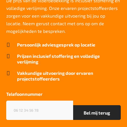
De prijs van de vloerbedekking is inclusief stoffering en
volledige verlijming. Onze ervaren projectstoffeerders
Slijtvastheid NF EN 1307
klasse 33 LC 2+ Rolstoel A en Trap A
zorgen voor een vakkundige uitvoering bij jou op
locatie. Neem gerust contact met ons op om de
Thermische weerstand
0,17 m²C° / W
mogelijkheden te bespreken.
Geluidsisolatie

Persoonlijk adviesgesprek op locatie
27 dB
Brandwerend

Prijzen inclusief stoffering en volledige
Cfl-S1
verlijming
Kwaliteitslabel GUT

Vakkundige uitvoering door ervaren
FAEF5DDO
projectstoffeerders
Particulier gebruik
sterk
Telefoonnummer
Project gebruik
Telefoonnummer
(Vereist)
sterk