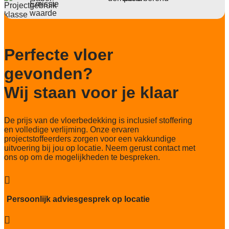
Deling
1/10"
Aantal noppen
231280 noppen/m2
Perfecte vloer
Totaal gwicht
gevonden?
4000 gr/m2
Wij staan voor je klaar
Lichtechtheid NF EN ISO 105-B02
5-6/8
De prijs van de vloerbedekking is inclusief stoffering
Slijtvastheid NF EN 1307
en volledige verlijming. Onze ervaren
klasse 33 LC 1+ Rolstoel A
projectstoffeerders zorgen voor een vakkundige
uitvoering bij jou op locatie. Neem gerust contact met
Thermische weerstand
ons op om de mogelijkheden te bespreken.
0,15 m²C° / W
Geluidsisolatie

25 dB
Persoonlijk adviesgesprek op locatie
Brandwerend
Bfl-S1
