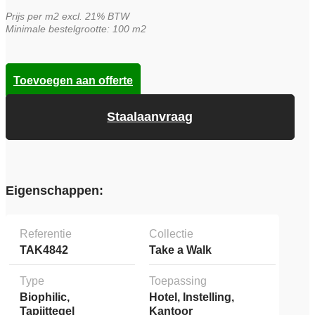
Prijs per m2 excl. 21% BTW
Minimale bestelgrootte: 100 m2
Toevoegen aan offerte
Staalaanvraag
Eigenschappen:
Referentie
Collectie
TAK4842
Take a Walk
Type
Toepassing
Biophilic,
Hotel, Instelling,
Tapijttegel
Kantoor