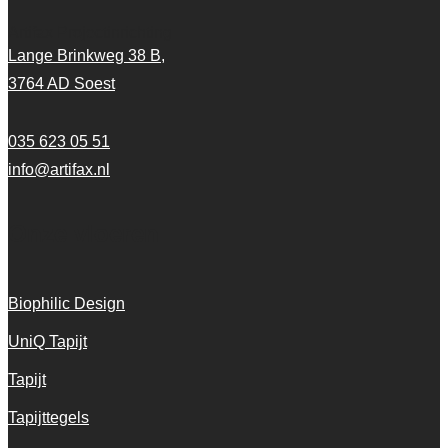
Artifax Projectinrichting
Lange Brinkweg 38 B,
3764 AD Soest
035 623 05 51
info@artifax.nl
Onze vloeren
Biophilic Design
UniQ Tapijt
Tapijt
Tapijttegels