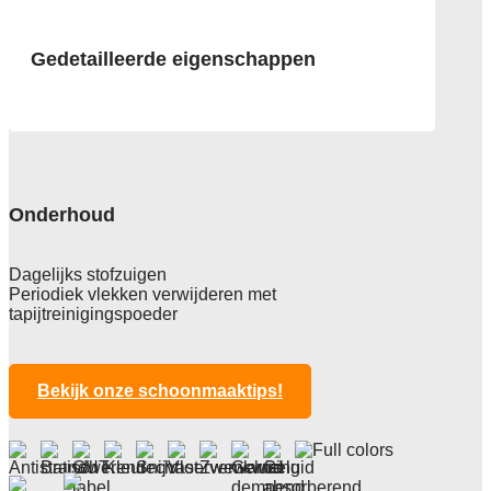
Gedetailleerde eigenschappen
Afmeting
50x50 cm
Pool
100% Polyamide, gerenegeerd garen
Onderhoud
Econyl
Poolgewicht
Dagelijks stofzuigen
650 gr/m2
Periodiek vlekken verwijderen met
tapijtreinigingspoeder
Poolhoogte
2,4 mm
Totale hoogte
Bekijk onze schoonmaaktips!
5,9 mm
Anti statisch
ja, , 2kv