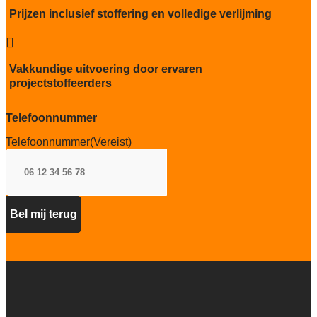
Kwaliteitslabel GUT
Prijzen inclusief stoffering en volledige verlijming
A7BE310F

Particulier gebruik
sterk
Vakkundige uitvoering door ervaren
projectstoffeerders
Project gebruik
zwaar
Telefoonnummer
Telefoonnummer
(Vereist)