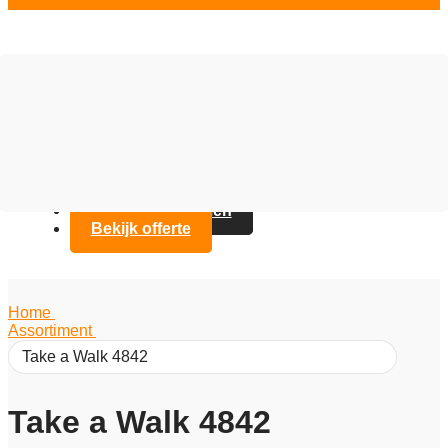
Vloer opties
Assortiment
Branches
Over Artifax
Projecten
FAQ
Contact opnemen
Bekijk offerte
Home
/
Assortiment
/
Take a Walk 4842
Take a Walk 4842