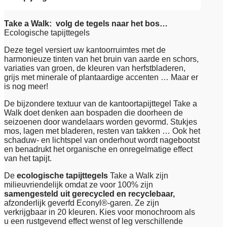
Take a Walk: volg de tegels naar het bos…
Ecologische tapijttegels
Deze tegel versiert uw kantoorruimtes met de
harmonieuze tinten van het bruin van aarde en schors,
variaties van groen, de kleuren van herfstbladeren,
grijs met minerale of plantaardige accenten … Maar er
is nog meer!
De bijzondere textuur van de kantoortapijttegel Take a
Walk doet denken aan bospaden die doorheen de
seizoenen door wandelaars worden gevormd. Stukjes
mos, lagen met bladeren, resten van takken … Ook het
schaduw- en lichtspel van onderhout wordt nagebootst
en benadrukt het organische en onregelmatige effect
van het tapijt.
De
ecologische tapijttegels
Take a Walk zijn
milieuvriendelijk omdat ze voor 100% zijn
samengesteld uit gerecycled en recyclebaar,
afzonderlijk geverfd Econyl®-garen. Ze zijn
verkrijgbaar in 20 kleuren. Kies voor monochroom als
u een rustgevend effect wenst of leg verschillende