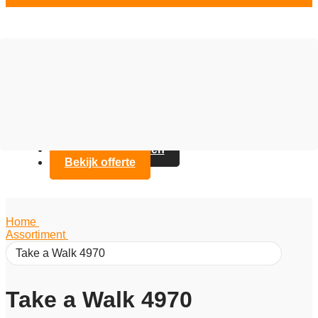
Vloer opties
Assortiment
Branches
Over Artifax
Projecten
FAQ
Contact opnemen
Bekijk offerte
Home
/
Assortiment
/
Take a Walk 4970
Take a Walk 4970