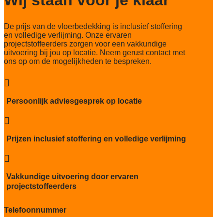
Lichtechtheid NF EN ISO 105-B02
5-6/8
De prijs van de vloerbedekking is inclusief stoffering
Slijtvastheid NF EN 1307
en volledige verlijming. Onze ervaren
klasse 33 LC 1+ Rolstoel A
projectstoffeerders zorgen voor een vakkundige
uitvoering bij jou op locatie. Neem gerust contact met
Thermische weerstand
ons op om de mogelijkheden te bespreken.
0,15 m²C° / W
Geluidsisolatie

25 dB
Persoonlijk adviesgesprek op locatie
Brandwerend
Bfl-S1

Kwaliteitslabel GUT
Prijzen inclusief stoffering en volledige verlijming
A7BE310F

Particulier gebruik
sterk
Vakkundige uitvoering door ervaren
projectstoffeerders
Project gebruik
zwaar
Telefoonnummer