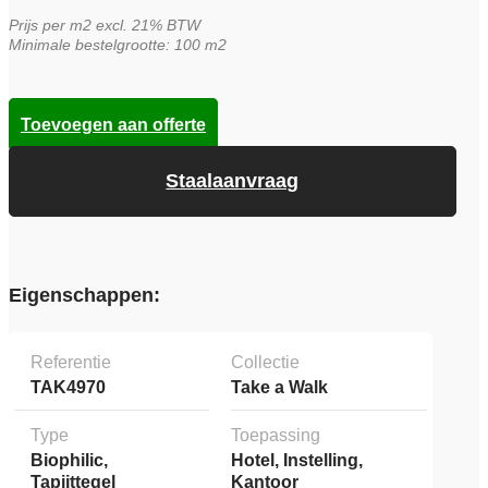
Prijs per m2 excl. 21% BTW
Minimale bestelgrootte: 100 m2
Toevoegen aan offerte
Staalaanvraag
Eigenschappen:
Referentie
Collectie
TAK4970
Take a Walk
Type
Toepassing
Biophilic,
Hotel, Instelling,
Tapijttegel
Kantoor