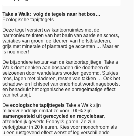
Take a Walk: volg de tegels naar het bos…
Ecologische tapijttegels
Deze tegel versiert uw kantoorruimtes met de
harmonieuze tinten van het bruin van aarde en schors,
variaties van groen, de kleuren van herfstbladeren,
grijs met minerale of plantaardige accenten … Maar er
is nog meer!
De bijzondere textuur van de kantoortapijttegel Take a
Walk doet denken aan bospaden die doorheen de
seizoenen door wandelaars worden gevormd. Stukjes
mos, lagen met bladeren, resten van takken … Ook het
schaduw- en lichtspel van onderhout wordt nagebootst
en benadrukt het organische en onregelmatige effect
van het tapijt.
De
ecologische tapijttegels
Take a Walk zijn
milieuvriendelijk omdat ze voor 100% zijn
samengesteld uit gerecycled en recyclebaar,
afzonderlijk geverfd Econyl®-garen. Ze zijn
verkrijgbaar in 20 kleuren. Kies voor monochroom als
u een rustgevend effect wenst of leg verschillende