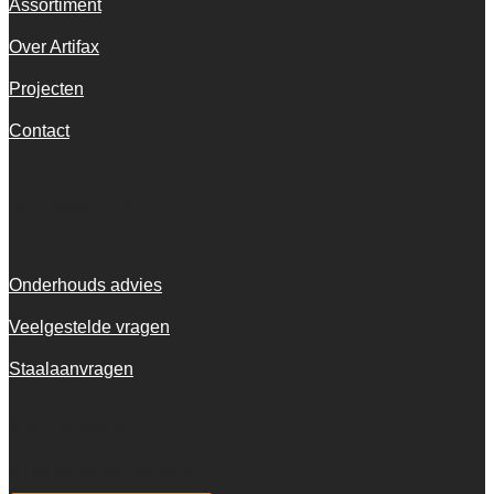
Assortiment
Over Artifax
Projecten
Contact
Informatie
Onderhouds advies
Veelgestelde vragen
Staalaanvragen
KvK 72916516
BTW NL001973601B13