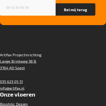
Telefoonnummer
(Vereist)
Project gebruik
sterk
Artifax Projectinrichting
Lange Brinkweg 38 B,
3764 AD Soest
035 623 05 51
info@artifax.nl
Onze vloeren
Biophilic Design