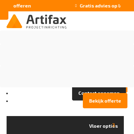
 stofferen
Gratis advies op locatie

Vloer opties
Assortiment
Branches
Over Artifax
Projecten
FAQ
Contact opnemen
Bekijk offerte
Vloer opties