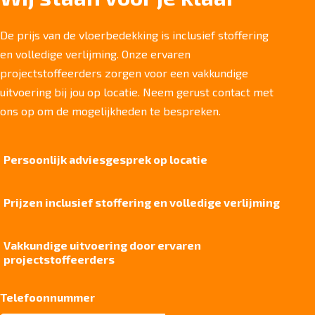
Totaal gwicht
4.105 gr/m2
De prijs van de vloerbedekking is inclusief stoffering
en volledige verlijming. Onze ervaren
Lichtechtheid NF EN ISO 105-B02
7/8
projectstoffeerders zorgen voor een vakkundige
uitvoering bij jou op locatie. Neem gerust contact met
Slijtvastheid NF EN 1307
klasse 33 LC 2+ Rolstoel A
ons op om de mogelijkheden te bespreken.
Thermische weerstand
0,15 m²C° / W
Persoonlijk adviesgesprek op locatie
Geluidsisolatie
26 dB
Prijzen inclusief stoffering en volledige verlijming
Brandwerend
Bfl-S1
Vakkundige uitvoering door ervaren
Kwaliteitslabel GUT
projectstoffeerders
0D754F3E
Particulier gebruik
Telefoonnummer
sterk